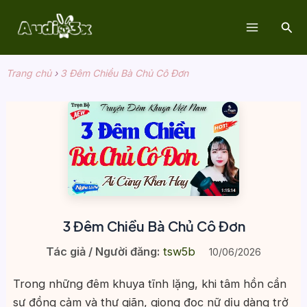
Nhảy
Tìm
tới
Main
kiế
nội
dung
Menu
Trang chủ
›
3 Đêm Chiều Bà Chủ Cô Đơn
3 Đêm Chiều Bà Chủ Cô Đơn
Tác giả / Người đăng:
tsw5b
10/06/2026
Trong những đêm khuya tĩnh lặng, khi tâm hồn cần
sự đồng cảm và thư giãn, giọng đọc nữ dịu dàng trở