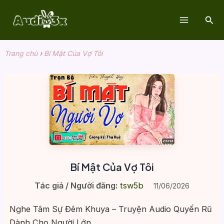
Nhảy
Tìm
tới
Main
kiế
nội
dung
Menu
Trang chủ
›
Bí Mật Của Vợ Tôi
Bí Mật Của Vợ Tôi
Tác giả / Người đăng:
tsw5b
11/06/2026
Nghe Tâm Sự Đêm Khuya – Truyện Audio Quyến Rũ
Dành Cho Người Lớn