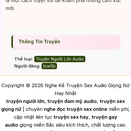
là một cách tuyệt vời để khám phá những cảm xúc
mới.
Thông Tin Truyện
Thể loại:
Truyện Người Lớn Audio
Người đăng:
tsw5b
Copyright © 2026 Nghe Kể Truyện Sex Audio Giọng Nữ
Hay Nhất
truyện người lớn
,
truyện đam mỹ audio
,
truyện sex
giọng nữ
| chuyên
nghe đọc truyện sex online
miễn phí,
cập nhật liên tục
truyện sex hay
,
truyện gay
audio
giọng miền Bắc siêu kích thích, chất lượng cao.