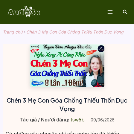
Nhảy
Tìm
tới
Main
kiế
nội
dung
Menu
Trang chủ
›
Chén 3 Mẹ Con Góa Chồng Thiếu Thốn Dục Vọng
Chén 3 Mẹ Con Góa Chồng Thiếu Thốn Dục
Vọng
Tác giả / Người đăng:
tsw5b
09/06/2026
Có những câu chuyện chỉ cần nghe tên đã khiến