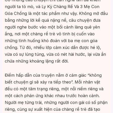
người ta tò mò, và Ly Kỳ Chàng Rể Và 3 Mẹ Con
Góa Chồng là một tác phẩm như vậy. Không mở đầu
bằng những lời kể quá nặng nề, câu chuyện đưa
người nghe bước vào một bối cảnh làng quê yên
ắng, nơi một chàng rể trẻ vô tình bị cuốn vào
những tình huống khó đoán với ba mẹ con góa
chồng. Từ đó, nhiều lớp cảm xúc dần được hé lộ,
vừa có sự lúng túng, vừa có nét hài hước, lại vừa ẩn
chứa những khoảng lặng rất đời.
Điểm hấp dẫn của truyện nằm ở cảm giác “không
biết chuyện gì sẽ xảy ra tiếp theo”. Mỗi nhân vật
đều có một tâm trạng riêng, một nỗi niềm riêng và
một cách phản ứng khác nhau trước hoàn cảnh.
Người mẹ từng trải, những người con gái có số phận
riêng, cùng sự xuất hiện của chàng rể trẻ đã tạo