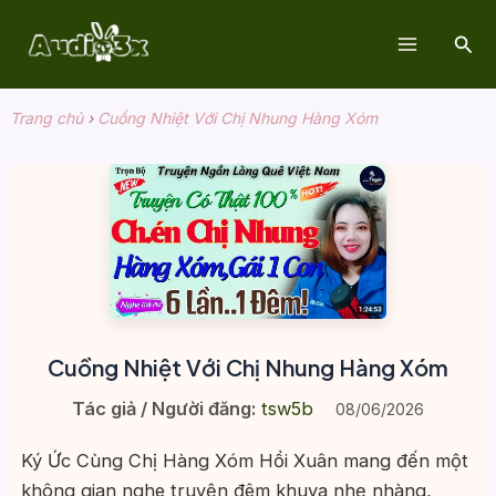
Nhảy
Tìm
tới
Main
kiế
nội
dung
Menu
Trang chủ
›
Cuồng Nhiệt Với Chị Nhung Hàng Xóm
Cuồng Nhiệt Với Chị Nhung Hàng Xóm
Tác giả / Người đăng:
tsw5b
08/06/2026
Ký Ức Cùng Chị Hàng Xóm Hồi Xuân mang đến một
không gian nghe truyện đêm khuya nhẹ nhàng,