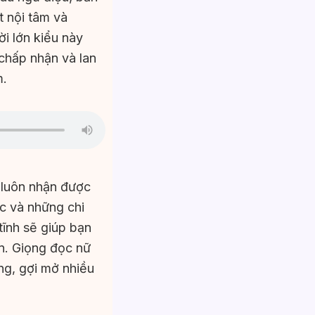
t nội tâm và
i lớn kiểu này
 chấp nhận và lan
m.
 luôn nhận được
c và những chi
tĩnh sẽ giúp bạn
ồn. Giọng đọc nữ
ng, gợi mở nhiều