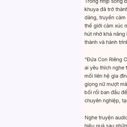
Trong nhịp sống b
khuya đã trở thàn
dàng, truyền cảm
thế giới cảm xúc 
hút nhờ khả năng 
thành và hành trì
“Đứa Con Riêng C
ai yêu thích nghe
mối liên hệ gia đì
giọng nữ mượt mà,
bối rối ban đầu đế
chuyên nghiệp, tạ
Nghe truyện audio 
hiệu quả sau nhữn