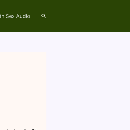
Tìm
ện Sex Audio
kiếm