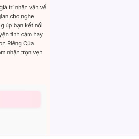
iá trị nhân văn về
gian cho nghe
 giúp bạn kết nối
uyện tình cảm hay
Con Riêng Của
ảm nhận trọn vẹn