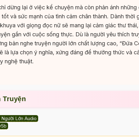
ỉ dừng lại ở việc kể chuyện mà còn phản ánh những g
g tốt và sức mạnh của tình cảm chân thành. Dành thời 
khuya với giọng đọc nữ sẽ mang lại cảm giác thư thái,
yện gần với cuộc sống thực. Dù là người yêu thích tr
ững bản nghe truyện người lớn chất lượng cao, “Đứa 
 là lựa chọn ý nghĩa, xứng đáng để thưởng thức và c
ầy nghệ thuật.
n Truyện
 Người Lớn Audio
w5b