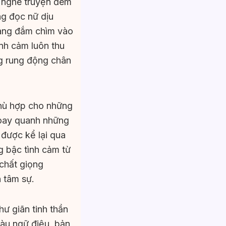
a nghe truyện đêm
ng đọc nữ dịu
dàng đắm chìm vào
ình cảm luôn thu
ng rung động chân
phù hợp cho những
xoay quanh những
 được kể lại qua
 bậc tình cảm từ
 chất giọng
 tâm sự.
hư giãn tinh thần
iàu ngữ điệu, bản