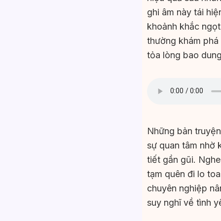
ghi âm này tái hi
khoảnh khắc ngọt 
thường khám phá n
tỏa lòng bao dun
Những bản truyện
sự quan tâm nhờ k
tiết gần gũi. Ngh
tạm quên đi lo to
chuyên nghiệp nân
suy nghĩ về tình y