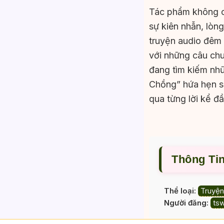
Tác phẩm không ch
sự kiên nhẫn, lòn
truyện audio đêm 
với những câu chu
đang tìm kiếm nh
Chồng” hứa hẹn sẽ
qua từng lời kể đ
Thông Ti
Thể loại:
Truyện
Người đăng:
ts