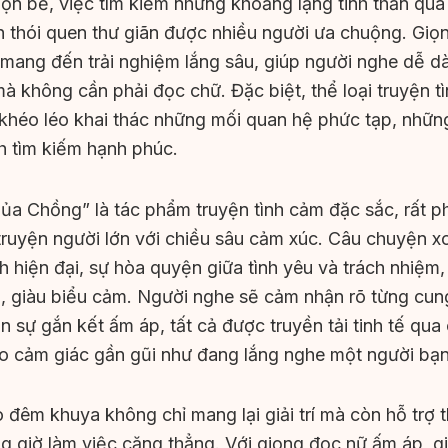
ộn bề, việc tìm kiếm những khoảng lặng tinh thần qu
h thói quen thư giãn được nhiều người ưa chuộng. Giọ
 mang đến trải nghiệm lắng sâu, giúp người nghe dễ 
mà không cần phải đọc chữ. Đặc biệt, thể loại truyện t
khéo léo khai thác những mối quan hệ phức tạp, nhữ
nh tìm kiếm hạnh phúc.
ủa Chồng” là tác phẩm truyện tình cảm đặc sắc, rất 
 truyện người lớn với chiều sâu cảm xúc. Câu chuyện 
nh hiện đại, sự hòa quyện giữa tình yêu và trách nhiệm,
 giàu biểu cảm. Người nghe sẽ cảm nhận rõ từng cung
n sự gắn kết ấm áp, tất cả được truyền tải tinh tế qua
o cảm giác gần gũi như đang lắng nghe một người bạn
đêm khuya không chỉ mang lại giải trí mà còn hỗ trợ t
g giờ làm việc căng thẳng. Với giọng đọc nữ ấm áp, g