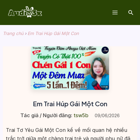
Nhảy
Tìm
tới
Main
kiế
nội
dung
Menu
Trang chủ
›
Em Trai Húp Gái Một Con
Em Trai Húp Gái Một Con
Tác giả / Người đăng:
tsw5b
09/06/2026
Trai Tơ Yêu Gái Một Con kể về mối quan hệ nhiều
trắc trở giữa một chàng trai trẻ và người phụ nữ đã