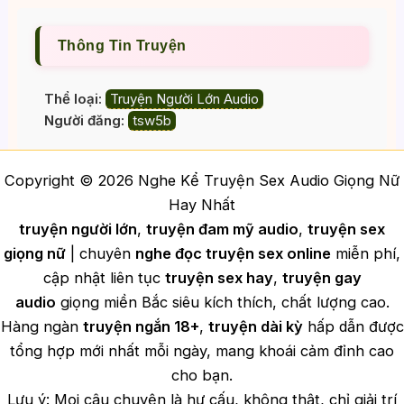
Thông Tin Truyện
Thể loại:
Truyện Người Lớn Audio
Người đăng:
tsw5b
Copyright © 2026 Nghe Kể Truyện Sex Audio Giọng Nữ
Hay Nhất
truyện người lớn
,
truyện đam mỹ audio
,
truyện sex
giọng nữ
| chuyên
nghe đọc truyện sex online
miễn phí,
cập nhật liên tục
truyện sex hay
,
truyện gay
audio
giọng miền Bắc siêu kích thích, chất lượng cao.
Hàng ngàn
truyện ngắn 18+
,
truyện dài kỳ
hấp dẫn được
tổng hợp mới nhất mỗi ngày, mang khoái cảm đỉnh cao
cho bạn.
Lưu ý: Mọi câu chuyện là hư cấu, không thật, chỉ giải trí