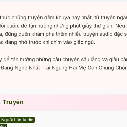
thức những truyện đêm khuya hay nhất, từ truyện ngắ
 lôi cuốn, để tận hưởng những phút giây thư giãn. Nếu
, đừng quên khám phá thêm nhiều truyện audio đặc 
c đáng nhớ trước khi chìm vào giấc ngủ.
y để tận hưởng những câu chuyện sâu lắng và giàu cả
 Đáng Nghe Nhất Trái Ngang Hai Mẹ Con Chung Chồ
n Truyện
 Người Lớn Audio
w5b