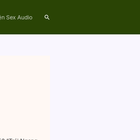
Tìm
ện Sex Audio
kiếm