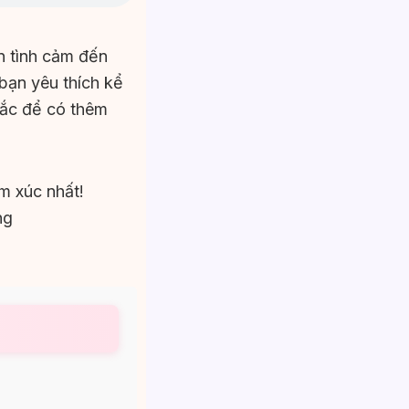
n tình cảm đến
 bạn yêu thích kể
sắc để có thêm
m xúc nhất!
ng