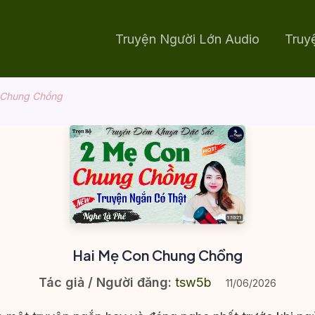
Truyện Người Lớn Audio
Truy
 Chung Chồng
Hai Mẹ Con Chung Chồng
Tác giả / Người đăng:
tsw5b
11/06/2026