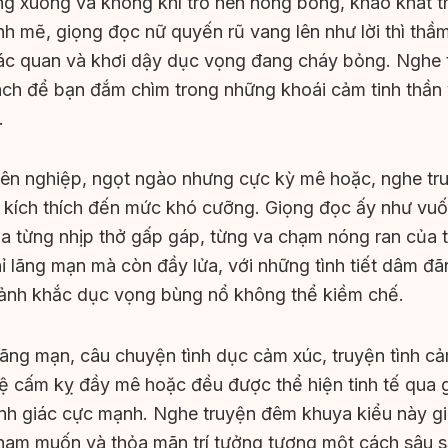
g xuống và không khí trở nên nóng bỏng, khao khát t
nh mẽ, giọng đọc nữ quyến rũ vang lên như lời thì thầ
ác quan và khơi dậy dục vọng đang cháy bỏng. Nghe
cách để bạn đắm chìm trong những khoái cảm tinh thần
.
ên nghiệp, ngọt ngào nhưng cực kỳ mê hoặc, nghe tru
kích thích đến mức khó cưỡng. Giọng đọc ấy như vuốt 
a từng nhịp thở gấp gáp, từng va chạm nóng ran của 
ỉ lãng mạn mà còn đầy lửa, với những tình tiết dâm đ
ảnh khắc dục vọng bùng nổ không thể kiềm chế.
lãng mạn, câu chuyện tình dục cảm xúc, truyện tình c
ệ cấm kỵ đầy mê hoặc đều được thể hiện tinh tế qua 
nh giác cực mạnh. Nghe truyện đêm khuya kiểu này gi
ham muốn và thỏa mãn trí tưởng tượng một cách sâu s