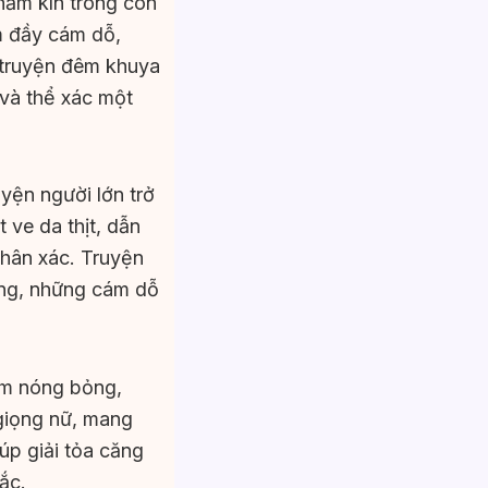
hầm kín trong con
m đầy cám dỗ,
 truyện đêm khuya
 và thể xác một
yện người lớn trở
ve da thịt, dẫn
thân xác. Truyện
ãng, những cám dỗ
ảm nóng bỏng,
giọng nữ, mang
úp giải tỏa căng
ắc.