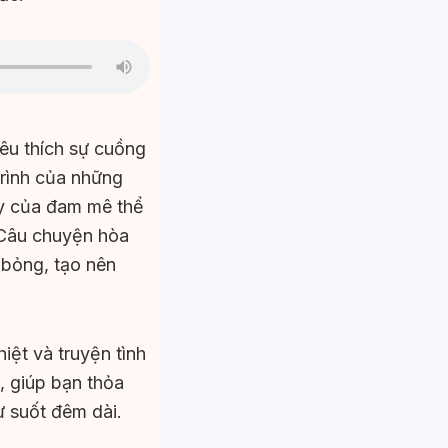
êu thích sự cuồng
trình của những
áy của đam mê thể
 Câu chuyện hòa
 bỏng, tạo nên
iệt và truyện tình
 giúp bạn thỏa
ư suốt đêm dài.