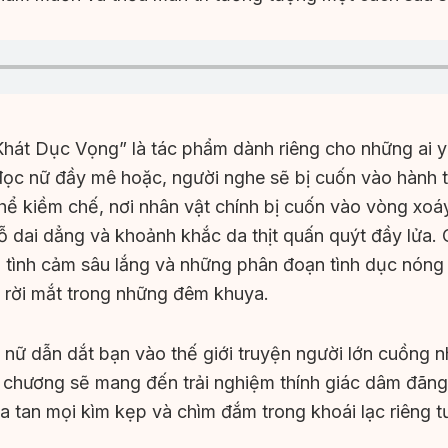
hát Dục Vọng” là tác phẩm dành riêng cho những ai y
đọc nữ đầy mê hoặc, người nghe sẽ bị cuốn vào hành 
hể kiềm chế, nơi nhân vật chính bị cuốn vào vòng xo
 dai dẳng và khoảnh khắc da thịt quấn quýt đầy lửa.
 tình cảm sâu lắng và những phân đoạn tình dục nóng
 rời mắt trong những đêm khuya.
nữ dẫn dắt bạn vào thế giới truyện người lớn cuồng nh
chương sẽ mang đến trải nghiệm thính giác dâm đãng,
a tan mọi kìm kẹp và chìm đắm trong khoái lạc riêng t