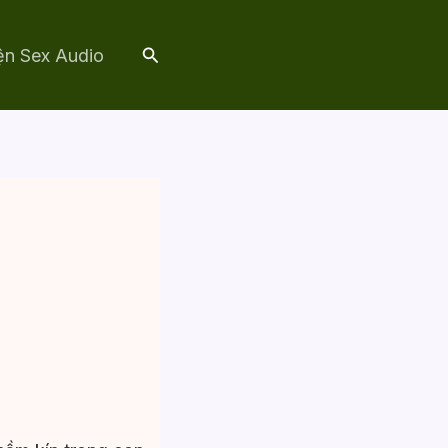
Tìm
ện Sex Audio
kiếm