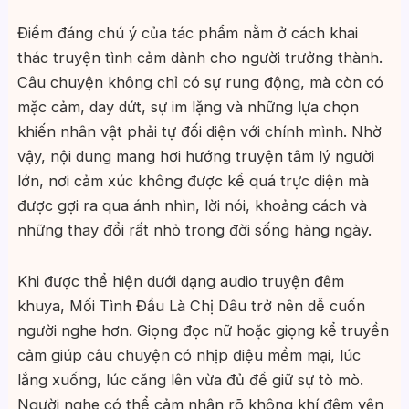
Điểm đáng chú ý của tác phẩm nằm ở cách khai
thác truyện tình cảm dành cho người trưởng thành.
Câu chuyện không chỉ có sự rung động, mà còn có
mặc cảm, day dứt, sự im lặng và những lựa chọn
khiến nhân vật phải tự đối diện với chính mình. Nhờ
vậy, nội dung mang hơi hướng truyện tâm lý người
lớn, nơi cảm xúc không được kể quá trực diện mà
được gợi ra qua ánh nhìn, lời nói, khoảng cách và
những thay đổi rất nhỏ trong đời sống hàng ngày.
Khi được thể hiện dưới dạng audio truyện đêm
khuya, Mối Tình Đầu Là Chị Dâu trở nên dễ cuốn
người nghe hơn. Giọng đọc nữ hoặc giọng kể truyền
cảm giúp câu chuyện có nhịp điệu mềm mại, lúc
lắng xuống, lúc căng lên vừa đủ để giữ sự tò mò.
Người nghe có thể cảm nhận rõ không khí đêm yên