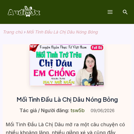
Nhảy
Tìm
tới
Main
kiế
nội
dung
Menu
Trang chủ
›
Mối Tình Đầu Là Chị Dâu Nóng Bỏng
Mối Tình Đầu Là Chị Dâu Nóng Bỏng
Tác giả / Người đăng:
tsw5b
09/06/2026
Mối Tình Đầu Là Chị Dâu mở ra một câu chuyện có
nhiều khoảng lặng, nhiều giằng xé và cũng đầy