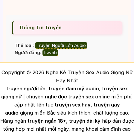
Thông Tin Truyện
Thể loại:
Truyện Người Lớn Audio
Người đăng:
tsw5b
Copyright © 2026 Nghe Kể Truyện Sex Audio Giọng Nữ
Hay Nhất
truyện người lớn
,
truyện đam mỹ audio
,
truyện sex
giọng nữ
| chuyên
nghe đọc truyện sex online
miễn phí,
cập nhật liên tục
truyện sex hay
,
truyện gay
audio
giọng miền Bắc siêu kích thích, chất lượng cao.
Hàng ngàn
truyện ngắn 18+
,
truyện dài kỳ
hấp dẫn được
tổng hợp mới nhất mỗi ngày, mang khoái cảm đỉnh cao