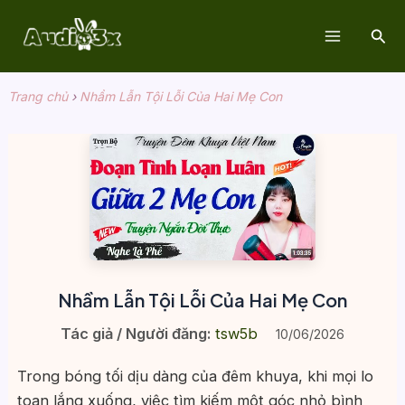
Nhảy
Tìm
tới
Main
kiế
nội
dung
Menu
Trang chủ
›
Nhầm Lẫn Tội Lỗi Của Hai Mẹ Con
Nhầm Lẫn Tội Lỗi Của Hai Mẹ Con
Tác giả / Người đăng:
tsw5b
10/06/2026
Trong bóng tối dịu dàng của đêm khuya, khi mọi lo
toan lắng xuống, việc tìm kiếm một góc nhỏ bình