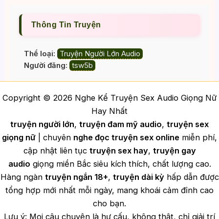
Thông Tin Truyện
Thể loại:
Truyện Người Lớn Audio
Người đăng:
tsw5b
Copyright © 2026 Nghe Kể Truyện Sex Audio Giọng Nữ
Hay Nhất
truyện người lớn
,
truyện đam mỹ audio
,
truyện sex
giọng nữ
| chuyên
nghe đọc truyện sex online
miễn phí,
cập nhật liên tục
truyện sex hay
,
truyện gay
audio
giọng miền Bắc siêu kích thích, chất lượng cao.
Hàng ngàn
truyện ngắn 18+
,
truyện dài kỳ
hấp dẫn được
tổng hợp mới nhất mỗi ngày, mang khoái cảm đỉnh cao
cho bạn.
Lưu ý: Mọi câu chuyện là hư cấu, không thật, chỉ giải trí